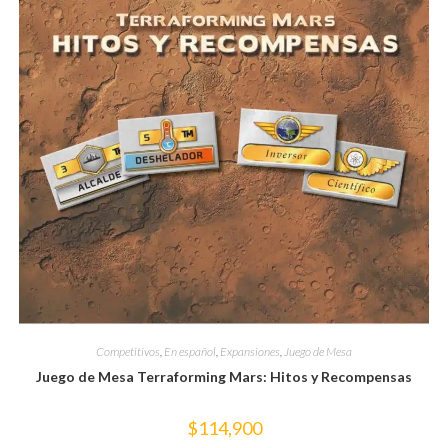
Competitivos
,
En español
,
Expansiones
,
Juego de Mesa
Juego de Mesa Terraforming Mars: Hitos y Recompensas
$
114,900