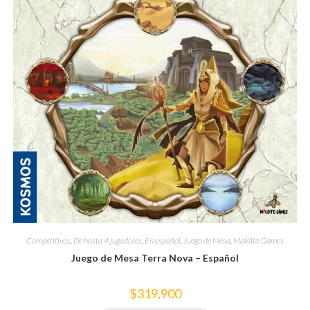
Competitivos
,
De hasta 4 jugadores
,
En español
,
Juego de Mesa
,
Maldito Games
Juego de Mesa Terra Nova – Español
$
319,900