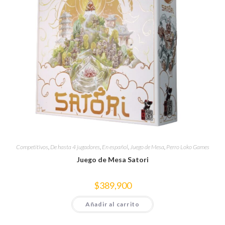
Competitivos
,
De hasta 4 jugadores
,
En español
,
Juego de Mesa
,
Perro Loko Games
Juego de Mesa Satori
$
389,900
Añadir al carrito