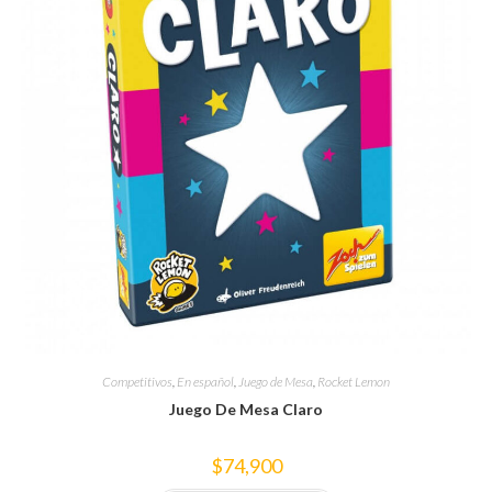
Competitivos
,
En español
,
Juego de Mesa
,
Rocket Lemon
Juego De Mesa Claro
$
74,900