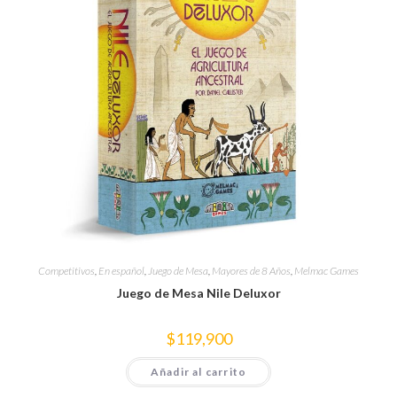
Competitivos
,
En español
,
Juego de Mesa
,
Mayores de 8 Años
,
Melmac Games
Juego de Mesa Nile Deluxor
$
119,900
Añadir al carrito