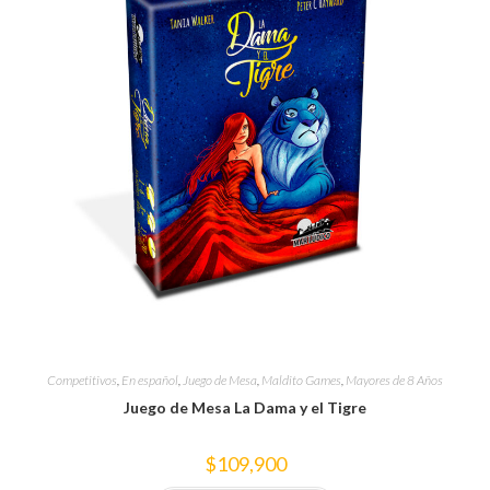
Competitivos
,
En español
,
Juego de Mesa
,
Maldito Games
,
Mayores de 8 Años
Juego de Mesa La Dama y el Tigre
$
109,900