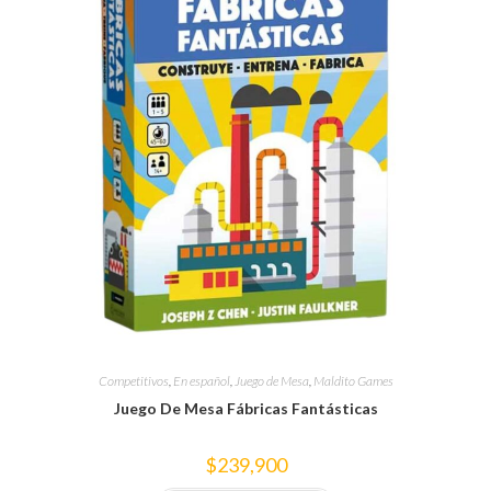
Competitivos
,
En español
,
Juego de Mesa
,
Maldito Games
Juego De Mesa Fábricas Fantásticas
$
239,900