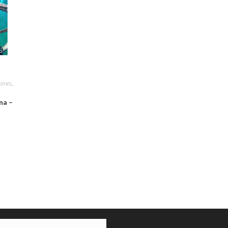
Games
,
na –