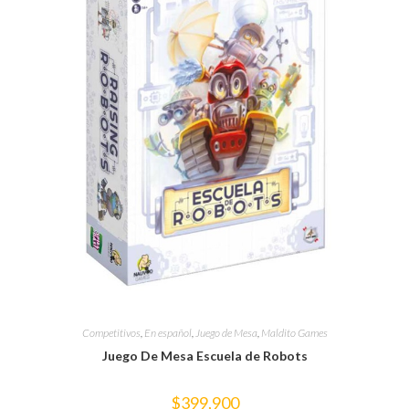
Competitivos
,
En español
,
Juego de Mesa
,
Maldito Games
Juego De Mesa Escuela de Robots
$
399,900