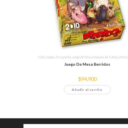
2 Dio Juegos
,
En español
,
Juego de Mesa
,
Mayores de 5 Años
,
Party
Juego De Mesa Berridos
$
94,900
Añadir al carrito