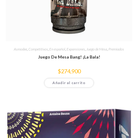
Asmodee
,
Competitivos
,
En español
,
Expansiones
,
Juego de Mesa
,
Premiados
Juego De Mesa Bang! ¡La Bala!
$
274,900
Añadir al carrito