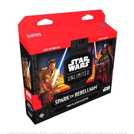
Cartas Coleccionables R.P.G.
,
Competitivos
,
En Ingles
,
Fantasy Flight Games
,
Juego de