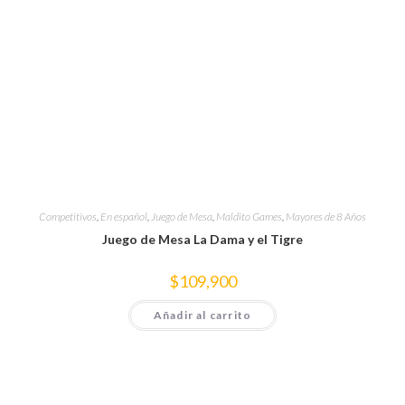
Competitivos
,
En español
,
Juego de Mesa
,
Maldito Games
,
Mayores de 8 Años
Juego de Mesa La Dama y el Tigre
$
109,900
Añadir al carrito