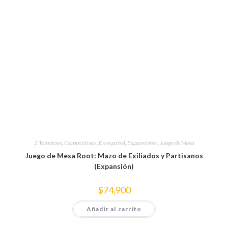
2 Tomatoes
,
Competitivos
,
En español
,
Expansiones
,
Juego de Mesa
Juego de Mesa Root: Mazo de Exiliados y Partisanos
(Expansión)
$
74,900
Añadir al carrito