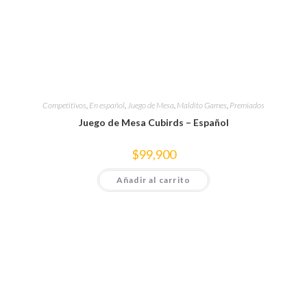
Competitivos
,
En español
,
Juego de Mesa
,
Maldito Games
,
Premiados
Juego de Mesa Cubirds – Español
$
99,900
Añadir al carrito