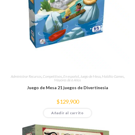
Administrar Recursos
,
Competitivos
,
En español
,
Juego de Mesa
,
Maldito Games
,
Mayores de 6 Años
Juego de Mesa 21 juegos de Divertinesia
$
129,900
Añadir al carrito