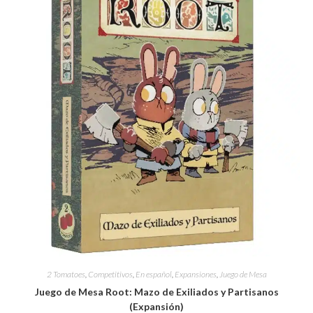
2 Tomatoes
,
Competitivos
,
En español
,
Expansiones
,
Juego de Mesa
Juego de Mesa Root: Mazo de Exiliados y Partisanos
(Expansión)