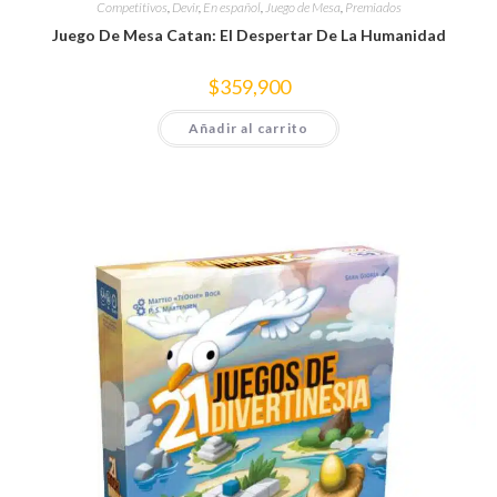
Competitivos
,
Devir
,
En español
,
Juego de Mesa
,
Premiados
Juego De Mesa Catan: El Despertar De La Humanidad
$
359,900
Añadir al carrito