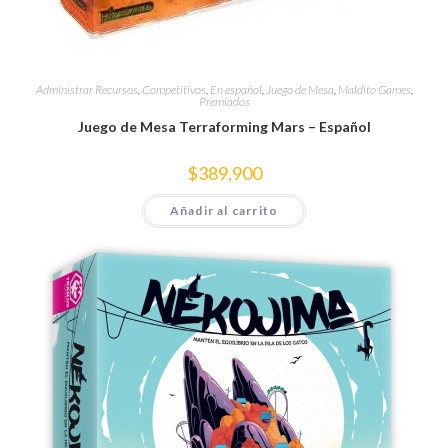
Administrar Recursos
,
Competitivos
,
En español
,
Juego de Mesa
,
Maldito Games
,
Premiados
Juego de Mesa Terraforming Mars – Español
$
389,900
Añadir al carrito