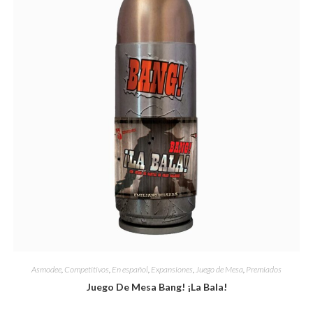
Asmodee
,
Competitivos
,
En español
,
Expansiones
,
Juego de Mesa
,
Premiados
Juego De Mesa Bang! ¡La Bala!