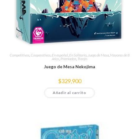
Competitivos
,
Cooperativos
,
En español
,
En Solitario
,
Juego de Mesa
,
Mayores de 8
Años
,
Premiados
,
Tranjis
Juego de Mesa Nekojima
$
329,900
Añadir al carrito