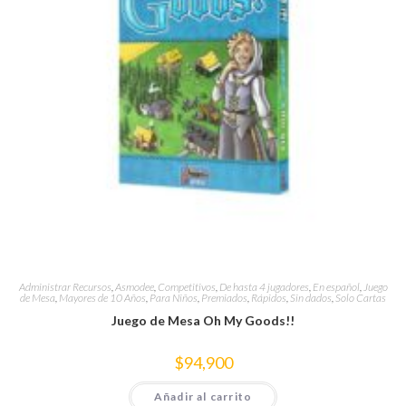
Administrar Recursos
,
Asmodee
,
Competitivos
,
De hasta 4 jugadores
,
En español
,
Juego
de Mesa
,
Mayores de 10 Años
,
Para Niños
,
Premiados
,
Rápidos
,
Sin dados
,
Solo Cartas
Juego de Mesa Oh My Goods!!
$
94,900
Añadir al carrito