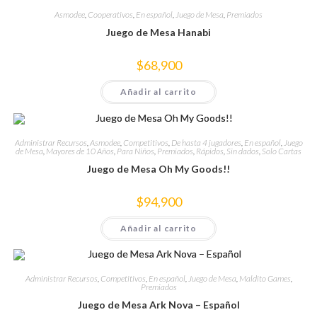
Asmodee
,
Cooperativos
,
En español
,
Juego de Mesa
,
Premiados
Juego de Mesa Hanabi
$
68,900
Añadir al carrito
Administrar Recursos
,
Asmodee
,
Competitivos
,
De hasta 4 jugadores
,
En español
,
Juego
de Mesa
,
Mayores de 10 Años
,
Para Niños
,
Premiados
,
Rápidos
,
Sin dados
,
Solo Cartas
Juego de Mesa Oh My Goods!!
$
94,900
Añadir al carrito
Administrar Recursos
,
Competitivos
,
En español
,
Juego de Mesa
,
Maldito Games
,
Premiados
Juego de Mesa Ark Nova – Español