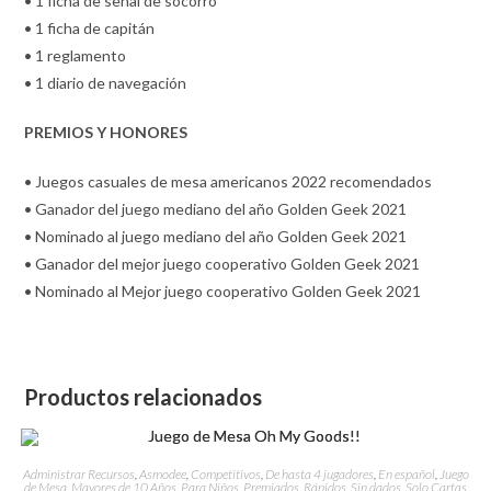
• 1 ficha de señal de socorro
• 1 ficha de capitán
• 1 reglamento
• 1 diario de navegación
PREMIOS Y HONORES
• Juegos casuales de mesa americanos 2022 recomendados
• Ganador del juego mediano del año Golden Geek 2021
• Nominado al juego mediano del año Golden Geek 2021
• Ganador del mejor juego cooperativo Golden Geek 2021
• Nominado al Mejor juego cooperativo Golden Geek 2021
Productos relacionados
Administrar Recursos
,
Asmodee
,
Competitivos
,
De hasta 4 jugadores
,
En español
,
Juego
de Mesa
,
Mayores de 10 Años
,
Para Niños
,
Premiados
,
Rápidos
,
Sin dados
,
Solo Cartas