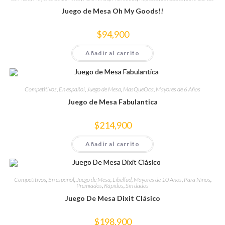
Juego de Mesa Oh My Goods!!
$
94,900
Añadir al carrito
Competitivos
,
En español
,
Juego de Mesa
,
MasQueOca
,
Mayores de 6 Años
Juego de Mesa Fabulantica
$
214,900
Añadir al carrito
Competitivos
,
En español
,
Juego de Mesa
,
Libellud
,
Mayores de 10 Años
,
Para Niños
,
Premiados
,
Rápidos
,
Sin dados
Juego De Mesa Dixit Clásico
$
198,900