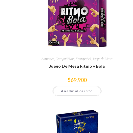
Asmodee
,
Competitivos
,
En español
,
Juego de Mesa
Juego De Mesa Ritmo y Bola
$
69,900
Añadir al carrito