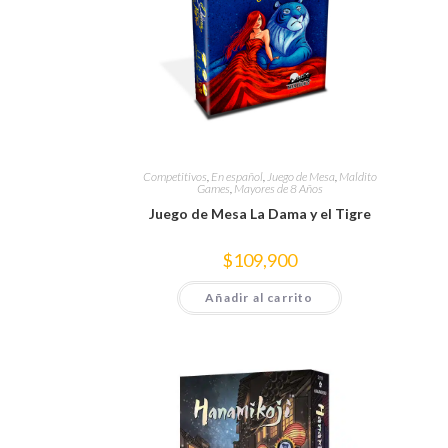
Competitivos
,
En español
,
Juego de Mesa
,
Maldito
Games
,
Mayores de 8 Años
Juego de Mesa La Dama y el Tigre
$
109,900
Añadir al carrito