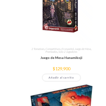
2 Tomatoes
,
Competitivos
,
En español
,
Juego de Mesa
,
Premiados
,
Solo 2 Jugadores
Juego de Mesa Hanamikoji
$
129,900
Añadir al carrito