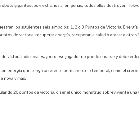
obots gigantescos y extraños alienígenas, todos ellos destruyen Tokyo y
stran los siguientes seis símbolos: 1, 2 o 3 Puntos de Victoria, Energía, 
ntos de victoria, recuperar energía, recuperar la salud o atacar a otro
 de victoria adicionales, ¡pero ese jugador no puede curarse y debe enf
con energía que tenga un efecto permanente o temporal, como el creci
de nova y más.
lando 20 puntos de victoria, o ser el único monstruo sobreviviente una 