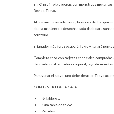
En King of Tokyo juegas con monstruos mutantes, r
Rey de Tokyo.
Al comienzo de cada turno, tiras seis dados, que mue
desea mantener o desechar cada dado para ganar pu
territorio.
El jugador más feroz ocupará Tokio y ganará puntos
Completa esto con tarjetas especiales compradas 
dado adicional, armadura corporal, rayo de muerte 
Para ganar el juego, uno debe destruir Tokyo acumu
CONTENIDO DE LA CAJA
6 Tableros.
Una tabla de tokyo.
6 dados.