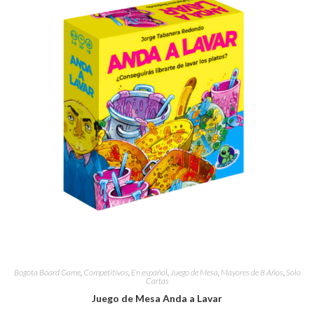
Bogota Board Game
,
Competitivos
,
En español
,
Juego de Mesa
,
Mayores de 8 Años
,
Solo
Cartas
Juego de Mesa Anda a Lavar