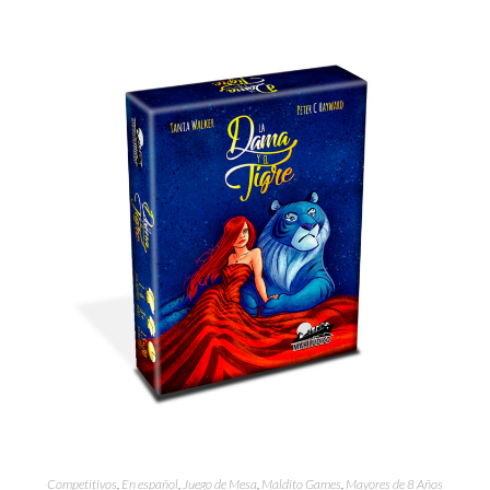
Competitivos
,
En español
,
Juego de Mesa
,
Maldito Games
,
Mayores de 8 Años