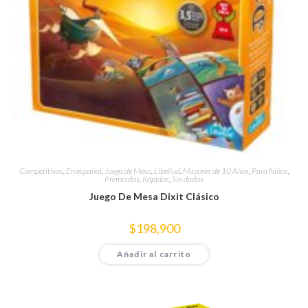
Competitivos
,
En español
,
Juego de Mesa
,
Libellud
,
Mayores de 10 Años
,
Para Niños
,
Premiados
,
Rápidos
,
Sin dados
Juego De Mesa Dixit Clásico
$
198,900
Añadir al carrito