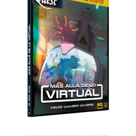
Cooperativos
,
En español
,
Juego de Mesa
,
Libro
,
SD Games