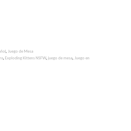
añol
,
Juego de Mesa
ns
,
Exploding Kittens NSFW
,
juego de mesa
,
Juego en