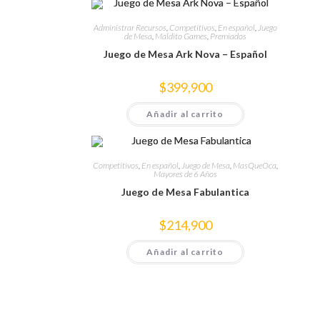
Administrar Recursos
,
Competitivos
,
En español
,
Juego
de Mesa
,
Maldito Games
,
Premiados
Juego de Mesa Ark Nova – Español
$
399,900
Añadir al carrito
Competitivos
,
En español
,
Juego de Mesa
,
MasQueOca
,
Mayores de 6 Años
Juego de Mesa Fabulantica
$
214,900
Añadir al carrito