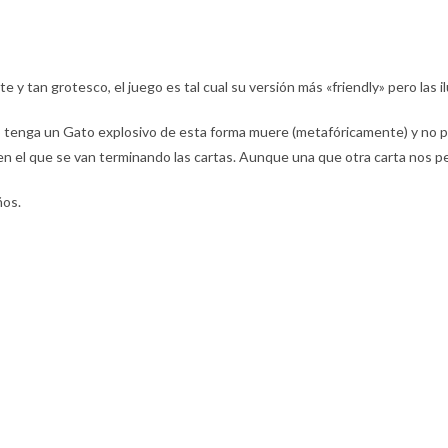
 y tan grotesco, el juego es tal cual su versión más «friendly» pero las i
o tenga un Gato explosivo de esta forma muere (metafóricamente) y no pu
en el que se van terminando las cartas. Aunque una que otra carta nos pe
ños.