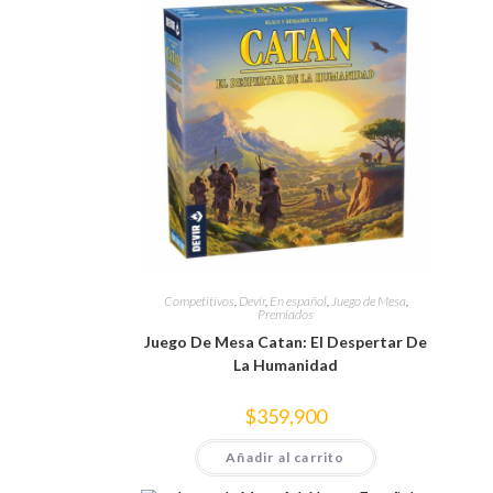
Competitivos
,
Devir
,
En español
,
Juego de Mesa
,
Premiados
Juego De Mesa Catan: El Despertar De
La Humanidad
$
359,900
Añadir al carrito