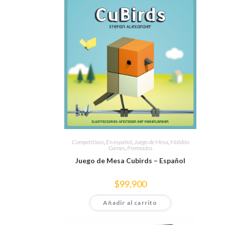
Competitivos
,
En español
,
Juego de Mesa
,
Maldito
Games
,
Premiados
Juego de Mesa Cubirds – Español
$
99,900
Añadir al carrito