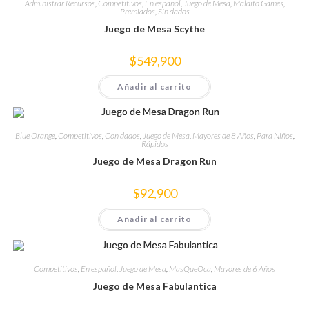
Administrar Recursos
,
Competitivos
,
En español
,
Juego de Mesa
,
Maldito Games
,
Premiados
,
Sin dados
Juego de Mesa Scythe
$
549,900
Añadir al carrito
Blue Orange
,
Competitivos
,
Con dados
,
Juego de Mesa
,
Mayores de 8 Años
,
Para Niños
,
Rápidos
Juego de Mesa Dragon Run
$
92,900
Añadir al carrito
Competitivos
,
En español
,
Juego de Mesa
,
MasQueOca
,
Mayores de 6 Años
Juego de Mesa Fabulantica