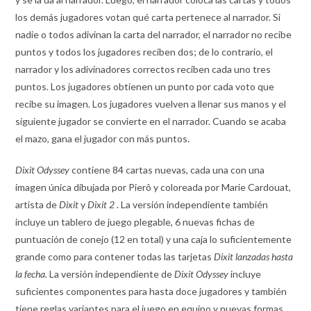
los demás jugadores votan qué carta pertenece al narrador. Si
nadie o todos adivinan la carta del narrador, el narrador no recibe
puntos y todos los jugadores reciben dos; de lo contrario, el
narrador y los adivinadores correctos reciben cada uno tres
puntos. Los jugadores obtienen un punto por cada voto que
recibe su imagen. Los jugadores vuelven a llenar sus manos y el
siguiente jugador se convierte en el narrador. Cuando se acaba
el mazo, gana el jugador con más puntos.
Dixit Odyssey
contiene 84 cartas nuevas, cada una con una
imagen única dibujada por Pierô y coloreada por Marie Cardouat,
artista de
Dixit
y
Dixit 2
. La versión independiente también
incluye un tablero de juego plegable, 6 nuevas fichas de
puntuación de conejo (12 en total) y una caja lo suficientemente
grande como para contener todas las tarjetas
Dixit lanzadas hasta
la fecha.
La versión independiente de
Dixit Odyssey
incluye
suficientes componentes para hasta doce jugadores y también
tiene reglas variantes para el juego en equipo y nuevas formas