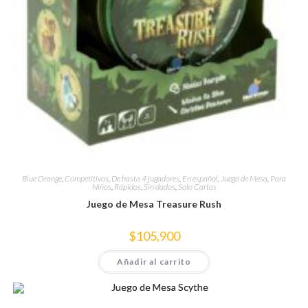
Blue Orange
,
Competitivos
,
De hasta 4 jugadores
,
En español
,
Juego de Mesa
,
Para
Niños
,
Rápidos
,
Sin dados
,
Solo Cartas
Juego de Mesa Treasure Rush
$
105,900
Añadir al carrito