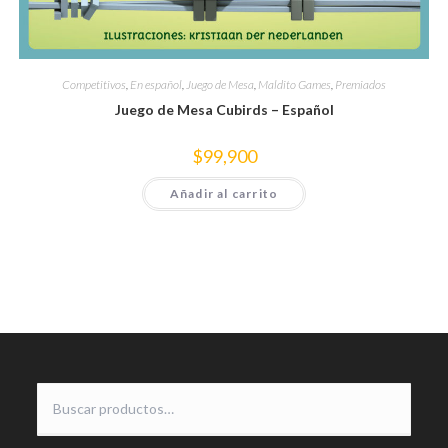
Competitivos
,
En español
,
Juego de Mesa
,
Maldito Games
,
Premiados
Juego de Mesa Cubirds – Español
$
99,900
Añadir al carrito