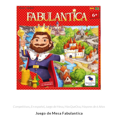
Competitivos
,
En español
,
Juego de Mesa
,
MasQueOca
,
Mayores de 6 Años
Juego de Mesa Fabulantica