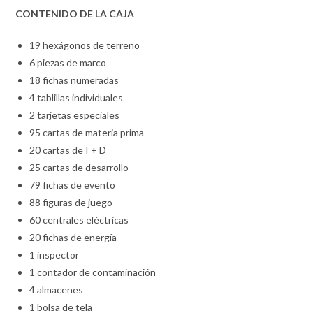
CONTENIDO DE LA CAJA
19 hexágonos de terreno
6 piezas de marco
18 fichas numeradas
4 tablillas individuales
2 tarjetas especiales
95 cartas de materia prima
20 cartas de I + D
25 cartas de desarrollo
79 fichas de evento
88 figuras de juego
60 centrales eléctricas
20 fichas de energía
1 inspector
1 contador de contaminación
4 almacenes
1 bolsa de tela