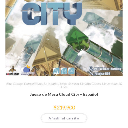
Blue Orange
,
Competitivos
,
En español
,
Juego de Mesa
,
Maldito Games
,
Mayores de 10
Años
Juego de Mesa Cloud City – Español
$
219,900
Añadir al carrito