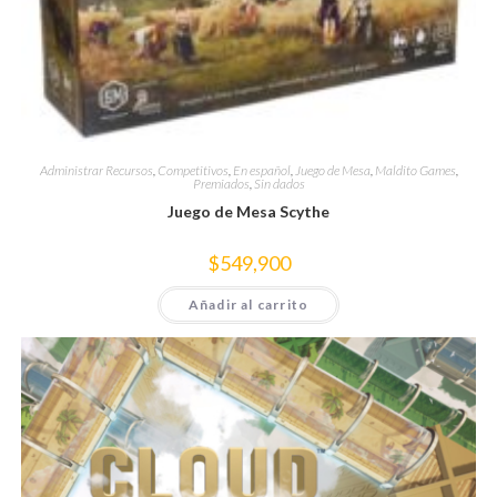
Administrar Recursos
,
Competitivos
,
En español
,
Juego de Mesa
,
Maldito Games
,
Premiados
,
Sin dados
Juego de Mesa Scythe
$
549,900
Añadir al carrito