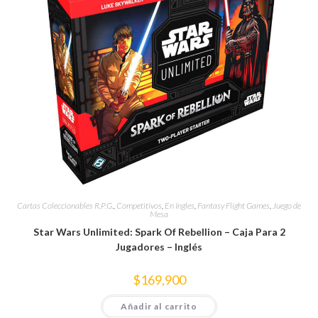
Cartas Coleccionables R.P.G.
,
Competitivos
,
En Ingles
,
Fantasy Flight Games
,
Juego de
Mesa
Star Wars Unlimited: Spark Of Rebellion – Caja Para 2
Jugadores – Inglés
$
169,900
Añadir al carrito