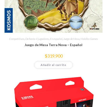
Competitivos
,
De hasta 4 jugadores
,
En español
,
Juego de Mesa
,
Maldito Games
Juego de Mesa Terra Nova – Español
$
319,900
Añadir al carrito