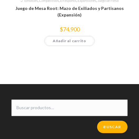
2 Tomatoes
,
Competitivos
,
En español
,
Expansiones
,
Juego de Mesa
Juego de Mesa Root: Mazo de Exiliados y Partisanos
(Expansión)
$
74,900
Añadir al carrito
BUSCAR