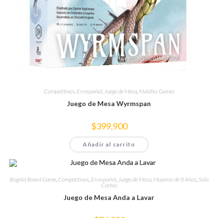
Competitivos
,
En español
,
Juego de Mesa
,
Maldito Games
Juego de Mesa Wyrmspan
$
399,900
Añadir al carrito
Bogota Board Game
,
Competitivos
,
En español
,
Juego de Mesa
,
Mayores de 8 Años
,
Solo
Cartas
Juego de Mesa Anda a Lavar