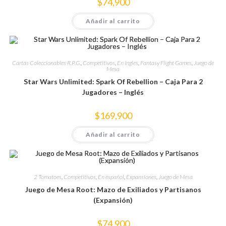
$
74,900
Añadir al carrito
Cartas Coleccionables R.P.G.
,
Competitivos
,
En Ingles
,
Fantasy Flight Games
,
Juego de
Mesa
Star Wars Unlimited: Spark Of Rebellion – Caja Para 2
Jugadores – Inglés
$
169,900
Añadir al carrito
2 Tomatoes
,
Competitivos
,
En español
,
Expansiones
,
Juego de Mesa
Juego de Mesa Root: Mazo de Exiliados y Partisanos
(Expansión)
$
74,900