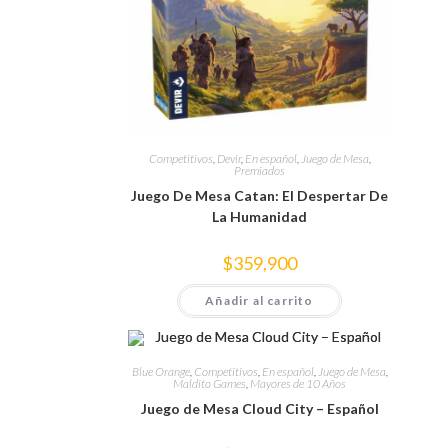
Competitivos
,
Devir
,
En español
,
Juego de Mesa
,
Premiados
Juego De Mesa Catan: El Despertar De
La Humanidad
$
359,900
Añadir al carrito
Blue Orange
,
Competitivos
,
En español
,
Juego de Mesa
,
Maldito Games
,
Mayores de 10 Años
Juego de Mesa Cloud City – Español