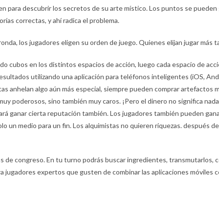
en para descubrir los secretos de su arte místico. Los puntos se pueden 
rías correctas, y ahí radica el problema.
a ronda, los jugadores eligen su orden de juego. Quienes elijan jugar má
do cubos en los distintos espacios de acción, luego cada espacio de acc
esultados utilizando una aplicación para teléfonos inteligentes (iOS, An
istas anhelan algo aún más especial, siempre pueden comprar artefactos 
 muy poderosos, sino también muy caros. ¡Pero el dinero no significa nad
ará ganar cierta reputación también. Los jugadores también pueden gan
olo un medio para un fin. Los alquimistas no quieren riquezas. después de
s de congreso. En tu turno podrás buscar ingredientes, transmutarlos, 
para jugadores expertos que gusten de combinar las aplicaciones móviles c