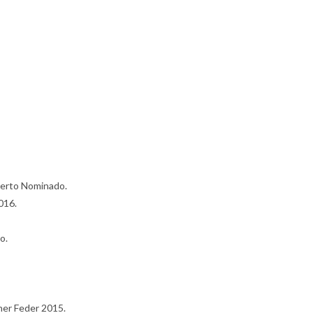
perto Nominado.
016.
o.
ner Feder 2015.