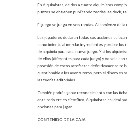
En Alquimistas, de dos a cuatro alquimistas compit
puntos se obtienen publicando teorías, es decir, teo
El juego se juega en seis rondas. Al comienzo de l
Los jugadores declaran todas sus acciones colocan
conocimiento al mezclar ingredientes y probar los r
de alquimia para cada nuevo juego. Y si los alquim
de ellos (diferentes para cada juego) y no solo son
posesión de estos artefactos definitivamente te h
cuestionable a los aventureros, pero el dinero es s
las teorías editoriales.
También podrás ganar reconocimiento con las ficha
ante todo ere es científico. Alquimistas es ideal 
opciones para jugar.
CONTENIDO DE LA CAJA