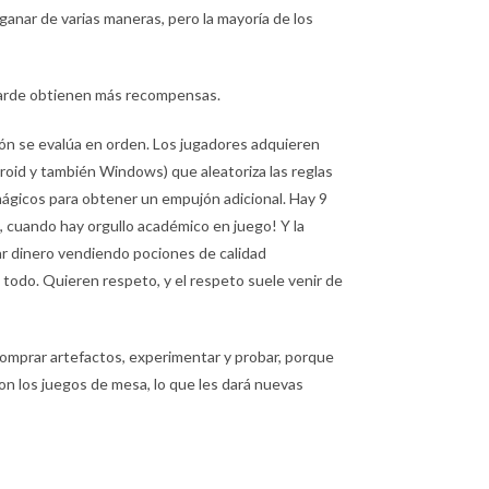
ganar de varias maneras, pero la mayoría de los
s tarde obtienen más recompensas.
ión se evalúa en orden. Los jugadores adquieren
droid y también Windows) que aleatoriza las reglas
mágicos para obtener un empujón adicional. Hay 9
a, cuando hay orgullo académico en juego! Y la
ar dinero vendiendo pociones de calidad
 todo. Quieren respeto, y el respeto suele venir de
comprar artefactos, experimentar y probar, porque
on los juegos de mesa, lo que les dará nuevas