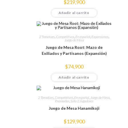
$
219,900
Añadir al carrito
2 Tomatoes
,
Competitivos
,
En español
,
Expansiones
,
Juego de Mesa
Juego de Mesa Root: Mazo de
Exiliados y Partisanos (Expansión)
$
74,900
Añadir al carrito
2 Tomatoes
,
Competitivos
,
En español
,
Juego de Mesa
,
Premiados
,
Solo 2 Jugadores
Juego de Mesa Hanamikoji
$
129,900