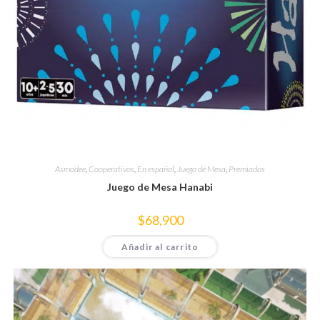
Asmodee
,
Cooperativos
,
En español
,
Juego de Mesa
,
Premiados
Juego de Mesa Hanabi
$
68,900
Añadir al carrito