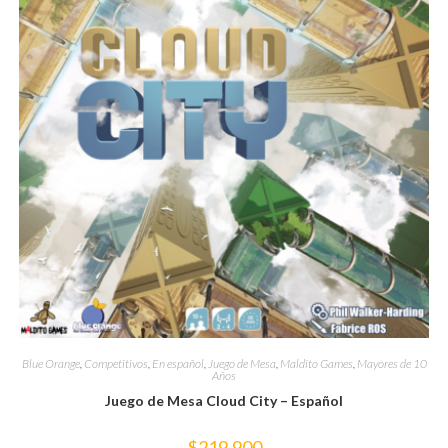
Blue Orange
,
Competitivos
,
En español
,
Juego de Mesa
,
Maldito Games
,
Mayores de 10
Años
Juego de Mesa Cloud City – Español
$
219,900