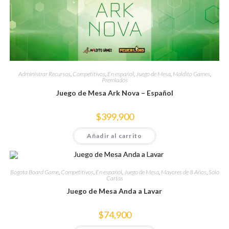
Administrar Recursos
,
Competitivos
,
En español
,
Juego de Mesa
,
Maldito Games
,
Premiados
Juego de Mesa Ark Nova – Español
$
399,900
Añadir al carrito
Bogota Board Game
,
Competitivos
,
En español
,
Juego de Mesa
,
Mayores de 8 Años
,
Solo
Cartas
Juego de Mesa Anda a Lavar
$
74,900