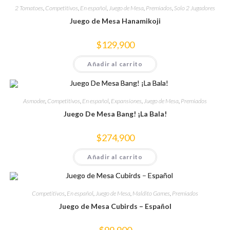
2 Tomatoes
,
Competitivos
,
En español
,
Juego de Mesa
,
Premiados
,
Solo 2 Jugadores
Juego de Mesa Hanamikoji
$
129,900
Añadir al carrito
Asmodee
,
Competitivos
,
En español
,
Expansiones
,
Juego de Mesa
,
Premiados
Juego De Mesa Bang! ¡La Bala!
$
274,900
Añadir al carrito
Competitivos
,
En español
,
Juego de Mesa
,
Maldito Games
,
Premiados
Juego de Mesa Cubirds – Español