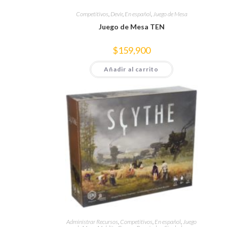
Competitivos
,
Devir
,
En español
,
Juego de Mesa
Juego de Mesa TEN
$
159,900
Añadir al carrito
Administrar Recursos
,
Competitivos
,
En español
,
Juego