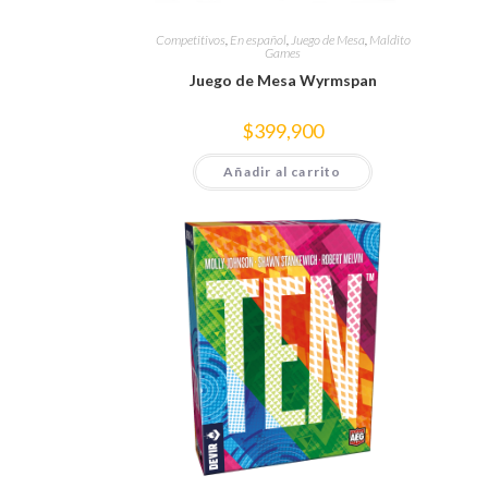
Competitivos
,
En español
,
Juego de Mesa
,
Maldito
Games
Juego de Mesa Wyrmspan
$
399,900
Añadir al carrito