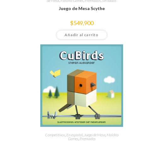
de Mesa
,
Maldito Games
,
Premiados
,
Sin dados
Juego de Mesa Scythe
$
549,900
Añadir al carrito
Competitivos
,
En español
,
Juego de Mesa
,
Maldito
Games
,
Premiados