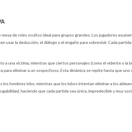
VA
de mesa de roles ocultos ideal para grupos grandes. Los jugadores asum
n usar la deducción, el diálogo y el engaño para sobrevivir. Cada partida 
o a una víctima, mientras que ciertos personajes (como el vidente o la b
ta para eliminar a un sospechoso. Esta dinámica se repite hasta que uno 
dos los hombres lobo, mientras que los lobos intentan eliminar a los alde
jugabilidad, haciendo que cada partida sea única, impredecible y muy socia