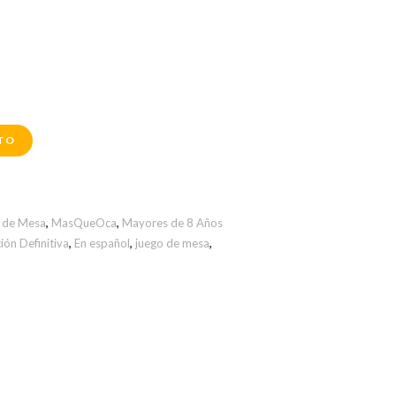
ITO
 de Mesa
,
MasQueOca
,
Mayores de 8 Años
ón Definitiva
,
En español
,
juego de mesa
,