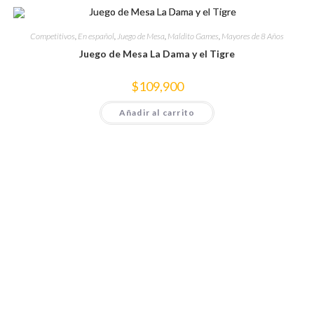
Competitivos
,
En español
,
Juego de Mesa
,
Maldito Games
,
Mayores de 8 Años
Juego de Mesa La Dama y el Tigre
$
109,900
Añadir al carrito