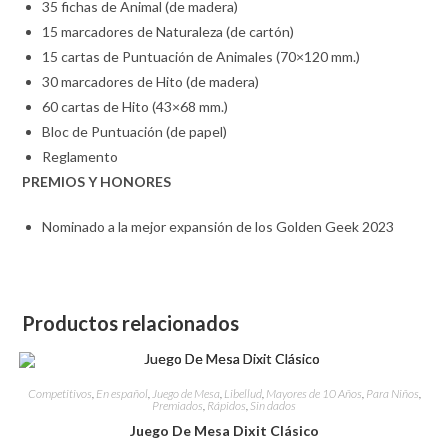
35 fichas de Animal (de madera)
15 marcadores de Naturaleza (de cartón)
15 cartas de Puntuación de Animales (70×120 mm.)
30 marcadores de Hito (de madera)
60 cartas de Hito (43×68 mm.)
Bloc de Puntuación (de papel)
Reglamento
PREMIOS Y HONORES
Nominado a la mejor expansión de los Golden Geek 2023
Productos relacionados
Competitivos
,
En español
,
Juego de Mesa
,
Libellud
,
Mayores de 10 Años
,
Para Niños
,
Premiados
,
Rápidos
,
Sin dados
Juego De Mesa Dixit Clásico