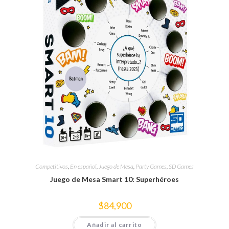
Competitivos
,
En español
,
Juego de Mesa
,
Party Games
,
SD Games
Juego de Mesa Smart 10: Superhéroes
$
84,900
Añadir al carrito