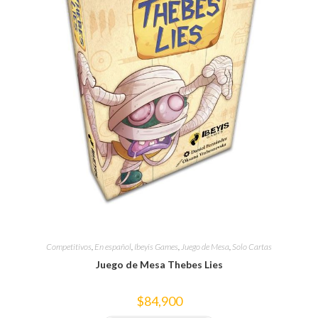
Competitivos
,
En español
,
Ibeyis Games
,
Juego de Mesa
,
Solo Cartas
Juego de Mesa Thebes Lies
$
84,900