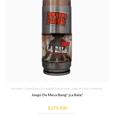
Asmodee
,
Competitivos
,
En español
,
Expansiones
,
Juego de Mesa
,
Premiados
Juego De Mesa Bang! ¡La Bala!
$
274,900