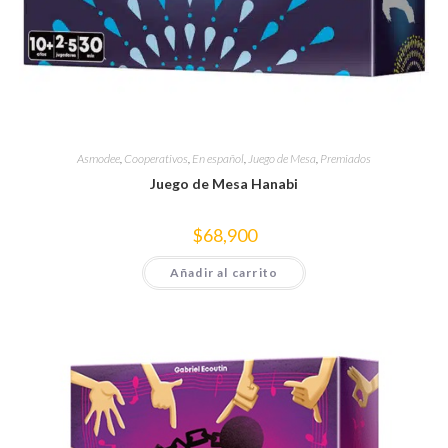
Asmodee
,
Cooperativos
,
En español
,
Juego de Mesa
,
Premiados
Juego de Mesa Hanabi
$
68,900
Añadir al carrito