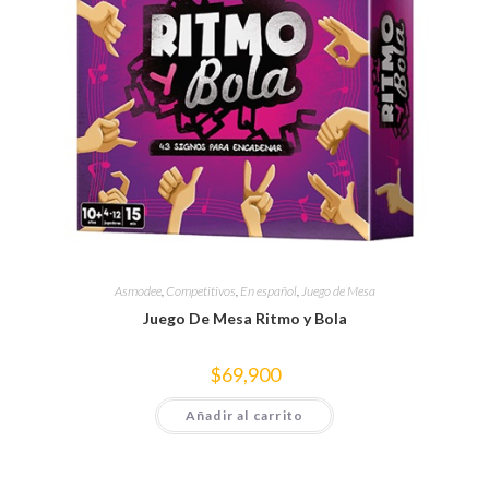
Asmodee
,
Competitivos
,
En español
,
Juego de Mesa
Juego De Mesa Ritmo y Bola
$
69,900
Añadir al carrito